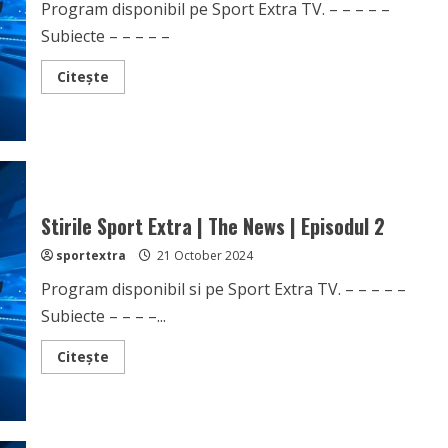
Program disponibil pe Sport Extra TV. – – – – –
Subiecte – – – – –
Read
Citește
more
about
Stirile
Sport
Extra
|
The
News
|
Episodul
Stirile Sport Extra | The News | Episodul 2
3
sportextra
21 October 2024
Program disponibil si pe Sport Extra TV. – – – – –
Subiecte – – – –...
Read
Citește
more
about
Stirile
Sport
Extra
|