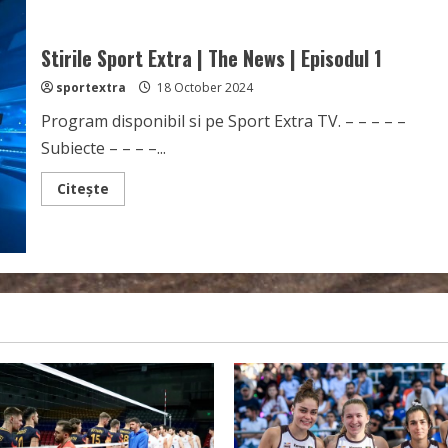
The
News
|
Episodul
Stirile Sport Extra | The News | Episodul 1
2
sportextra
18 October 2024
Program disponibil si pe Sport Extra TV. – – – – –
Subiecte – – – –...
Read
Citește
more
about
Stirile
Sport
Extra
|
The
News
|
Episodul
1