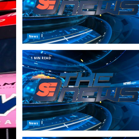
News
1 MIN READ
News