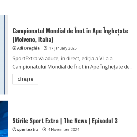
Campionatul Mondial de Înot în Ape Înghețate
(Molveno, Italia)
Adi Draghia
17 January 2025
SportExtra vă aduce, în direct, ediția a VI-a a
Campionatului Mondial de Înot in Ape Înghețate de...
Read
Citește
more
about
Campionatul
Mondial
de
Înot
în
Ape
Înghețate
Stirile Sport Extra | The News | Episodul 3
(Molveno,
Italia)
sportextra
4 November 2024