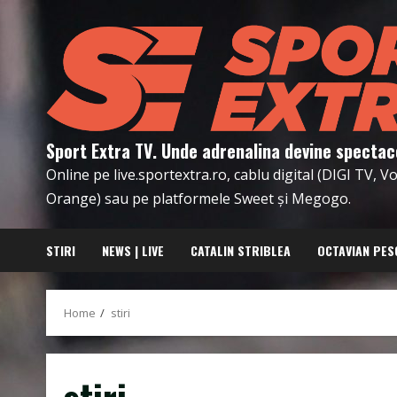
Skip
to
content
Sport Extra TV. Unde adrenalina devine spectac
Online pe live.sportextra.ro, cablu digital (DIGI TV, 
Orange) sau pe platformele Sweet și Megogo.
STIRI
NEWS | LIVE
CATALIN STRIBLEA
OCTAVIAN PES
Home
stiri
stiri