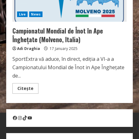
Live
News
Campionatul Mondial de Înot în Ape
Înghețate (Molveno, Italia)
Adi Draghia
17 January 2025
SportExtra vă aduce, în direct, ediția a VI-a a
Campionatului Mondial de Înot in Ape Înghețate
de...
Read
Citește
more
about
Campionatul
Mondial
de
Înot
Facebook
Instagram
TikTok
YouTube
în
Ape
Înghețate
(Molveno,
Italia)