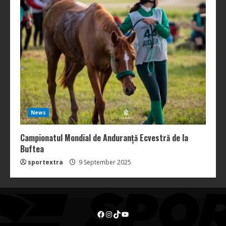
News
Campionatul Mondial de Anduranță Ecvestră de la
Buftea
sportextra
9 September 2025
Facebook
Instagram
TikTok
YouTube