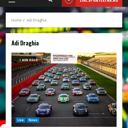
Primary
Menu
Home
Adi Draghia
Adi Draghia
1 MIN READ
Live
News