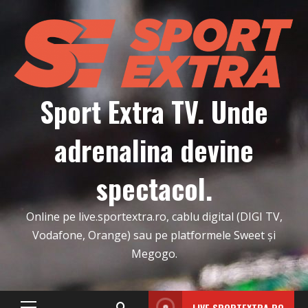
Skip
to
content
Sport Extra TV. Unde
adrenalina devine
spectacol.
Online pe live.sportextra.ro, cablu digital (DIGI TV,
Vodafone, Orange) sau pe platformele Sweet și
Megogo.
LIVE.SPORTEXTRA.RO