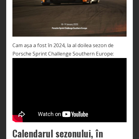
Cam așa a fost în 2024, la al doilea sezon de
Porsche Sprint Challenge Southern Europe:
Calendarul sezonului, în