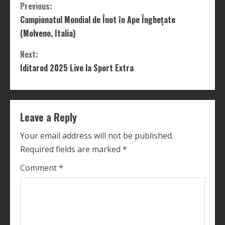
C
Previous:
Campionatul Mondial de Înot în Ape Înghețate
o
(Molveno, Italia)
n
Next:
t
Iditarod 2025 Live la Sport Extra
i
n
Leave a Reply
u
Your email address will not be published.
Required fields are marked
*
e
Comment
*
R
e
a