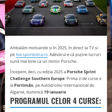
Ambalăm motoarele și în 2025, în direct la TV și
pe
live.sportextra.ro
. Adevărul e că puține lucruri
sună mai bine ca un motor Porsche…
Începem, deci, cu ediția 2025 a
Porsche Sprint
Challenge Southern Europe
. Prima zi de curse e
la
Portimão
, pe Autódromo Internacional do
Algarve, duminică
19 ianuarie
.
PROGRAMUL CELOR 4 CURSE: