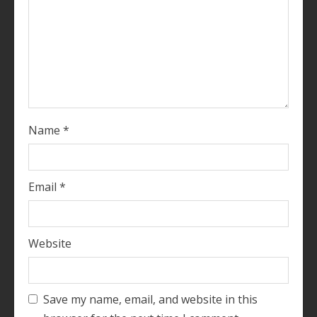
d
i
n
g
Name
*
Email
*
Website
Save my name, email, and website in this