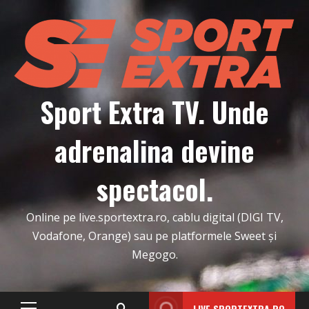
Skip
to
content
Sport Extra TV. Unde
adrenalina devine
spectacol.
Online pe live.sportextra.ro, cablu digital (DIGI TV,
Vodafone, Orange) sau pe platformele Sweet și
Megogo.
LIVE.SPORTEXTRA.RO