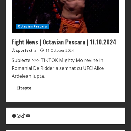
Octavian Pescaru
Fight News | Octavian Pescaru | 11.10.2024
sportextra
11 October 2024
Subiecte >>> TIKTOK Mighty Mo revine in
Romania! De Ridder a semnat cu UFC! Alice
Ardelean lupta...
Read
Citește
more
about
Fight
News
|
Octavian
Facebook
Instagram
TikTok
YouTube
Pescaru
|
11.10.2024