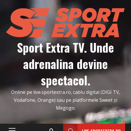
Skip
to
content
Sport Extra TV. Unde
adrenalina devine
spectacol.
Online pe live.sportextra.ro, cablu digital (DIGI TV,
Vodafone, Orange) sau pe platformele Sweet și
Megogo.
LIVE.SPORTEXTRA.RO