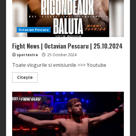
Octavian Pescaru
Fight News | Octavian Pescaru | 25.10.2024
sportextra
25 October 2024
Toate vlogurile si emisiunile >>> Youtube
Read
Citește
more
about
Fight
News
|
1 MIN READ
Octavian
Pescaru
|
25.10.2024