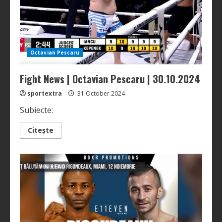
Octavian Pescaru
Fight News | Octavian Pescaru | 30.10.2024
sportextra
31 October 2024
Subiecte:
Read
Citește
more
about
Fight
News
|
1 MIN READ
Octavian
Pescaru
|
30.10.2024