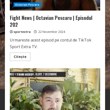
Octavian Pescaru
Fight News | Octavian Pescaru | Episodul
202
sportextra
22 November 2024
Urmareste acest episod pe contul de TikTok
Sport Extra TV.
Read
Citește
more
about
Fight
News
|
1 MIN READ
Octavian
Pescaru
|
Episodul
202