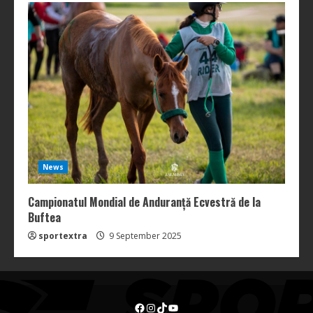
News
Campionatul Mondial de Anduranță Ecvestră de la
Buftea
sportextra
9 September 2025
Facebook
Instagram
TikTok
YouTube