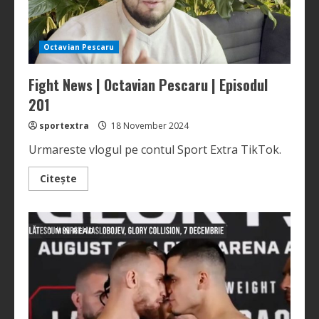
Octavian Pescaru
Fight News | Octavian Pescaru | Episodul
201
sportextra
18 November 2024
Urmareste vlogul pe contul Sport Extra TikTok.
Read
Citește
more
about
Fight
News
|
1 MIN READ
Octavian
Pescaru
|
Episodul
201