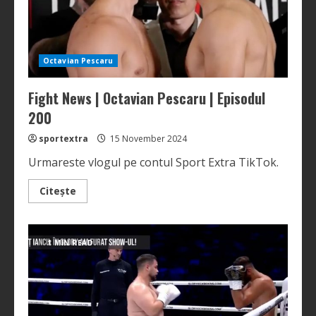
Octavian Pescaru
Fight News | Octavian Pescaru | Episodul
200
sportextra
15 November 2024
Urmareste vlogul pe contul Sport Extra TikTok.
Read
Citește
more
about
Fight
News
|
1 MIN READ
Octavian
Pescaru
|
Episodul
200