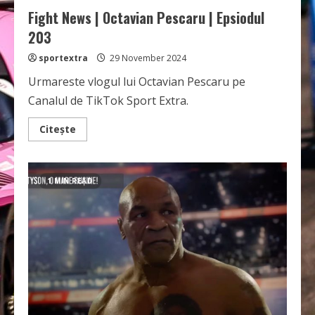
Fight News | Octavian Pescaru | Epsiodul
203
sportextra
29 November 2024
Urmareste vlogul lui Octavian Pescaru pe
Canalul de TikTok Sport Extra.
Read
Citește
more
about
Fight
News
|
1 MIN READ
Octavian
Pescaru
|
Epsiodul
203