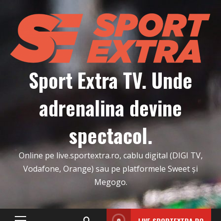
Skip
to
content
Sport Extra TV. Unde
adrenalina devine
spectacol.
Online pe live.sportextra.ro, cablu digital (DIGI TV,
Vodafone, Orange) sau pe platformele Sweet și
Megogo.
LIVE.SPORTEXTRA.RO