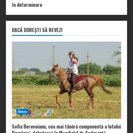
în determinare
DACĂ DOREȘTI SĂ REVEZI
News
Sofia Berevoianu, cea mai tânără componentă a lotului
României, debutează la Mondialul de Anduranță