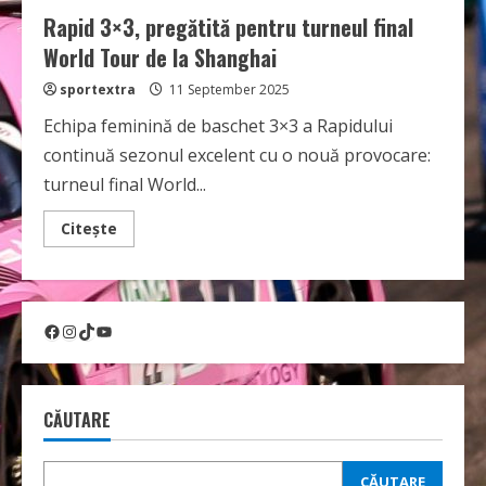
Rapid 3×3, pregătită pentru turneul final
World Tour de la Shanghai
sportextra
11 September 2025
Echipa feminină de baschet 3×3 a Rapidului
continuă sezonul excelent cu o nouă provocare:
turneul final World...
Read
Citește
more
about
Rapid
3×3,
pregătită
pentru
Facebook
Instagram
TikTok
YouTube
turneul
final
World
Tour
de
la
CĂUTARE
Shanghai
CĂUTARE