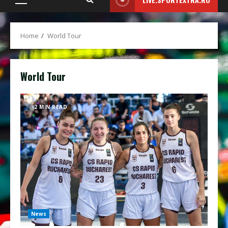
Primary
Menu
Home
World Tour
World Tour
2 MIN READ
News