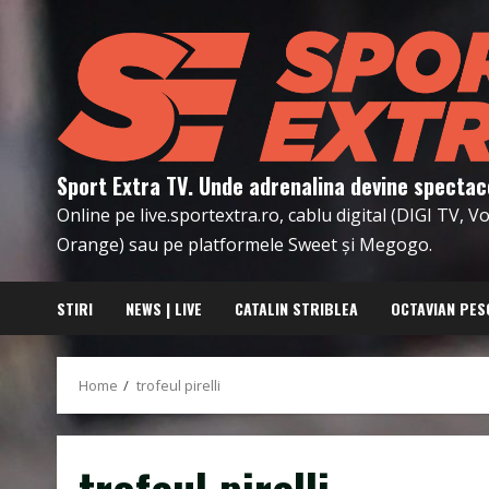
Skip
to
content
Sport Extra TV. Unde adrenalina devine spectac
Online pe live.sportextra.ro, cablu digital (DIGI TV, 
Orange) sau pe platformele Sweet și Megogo.
STIRI
NEWS | LIVE
CATALIN STRIBLEA
OCTAVIAN PES
Home
trofeul pirelli
trofeul pirelli