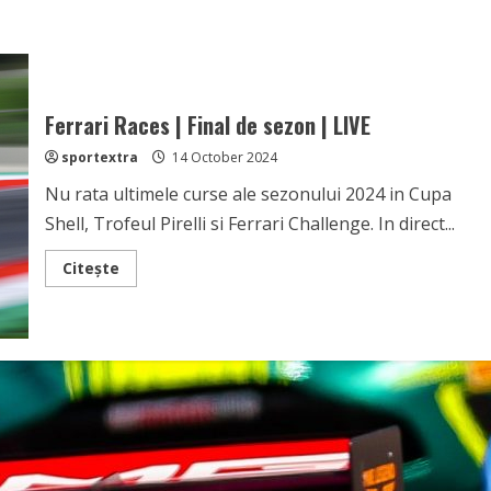
Ferrari Races | Final de sezon | LIVE
sportextra
14 October 2024
Nu rata ultimele curse ale sezonului 2024 in Cupa
Shell, Trofeul Pirelli si Ferrari Challenge. In direct...
Read
Citește
more
about
Ferrari
Races
|
Final
de
sezon
|
LIVE