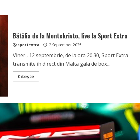
Bătălia de la Montekristo, live la Sport Extra
sportextra
2 September 2025
Vineri, 12 septembrie, de la ora 20:30, Sport Extra
transmite în direct din Malta gala de box...
Read
Citește
more
about
Bătălia
de
la
Montekristo,
live
la
Sport
Extra