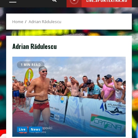
Primary
Menu
Home
Adrian Rădulescu
Adrian Rădulescu
1 MIN READ
Live
News