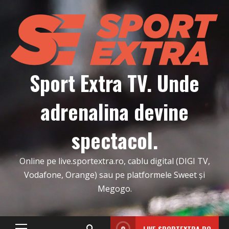
Skip
to
content
Sport Extra TV. Unde
adrenalina devine
spectacol.
Online pe live.sportextra.ro, cablu digital (DIGI TV,
Vodafone, Orange) sau pe platformele Sweet și
Megogo.
LIVE.SPORTEXTRA.RO