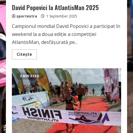
David Popovici la AtlantisMan 2025
sportextra
1 September 2025
Campionul mondial David Popovici a participat în
weekend la a doua ediție a competiției
AtlantisMan, desfășurată pe...
Read
Citește
more
about
David
Popovici
la
2 MIN READ
AtlantisMan
2025