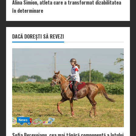
Alina Simion, atleta care a transformat dizabilitatea
în determinare
DACĂ DOREȘTI SĂ REVEZI
News
Sofia Berevoianu, cea mai tânără componentă a lotului