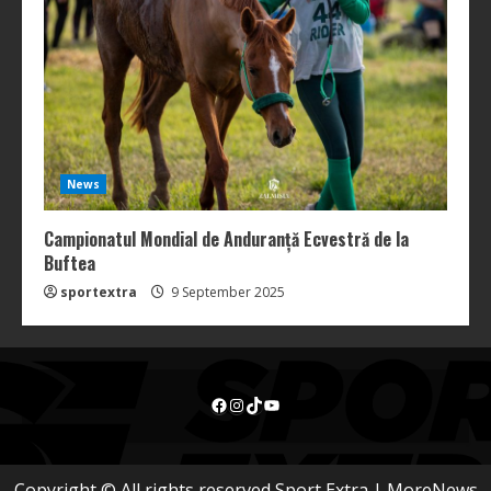
News
Campionatul Mondial de Anduranță Ecvestră de la
Buftea
sportextra
9 September 2025
Facebook
Instagram
TikTok
YouTube
Copyright © All rights reserved Sport Extra
|
MoreNews