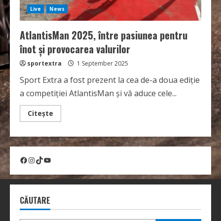
Live
News
AtlantisMan 2025, între pasiunea pentru
înot și provocarea valurilor
sportextra
1 September 2025
Sport Extra a fost prezent la cea de-a doua ediție
a competiției AtlantisMan și vă aduce cele...
Read
Citește
more
about
AtlantisMan
2025,
între
pasiunea
Facebook
Instagram
TikTok
YouTube
pentru
înot
și
provocarea
valurilor
CĂUTARE