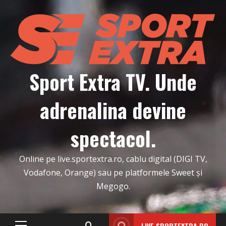
Skip
to
content
Sport Extra TV. Unde
adrenalina devine
spectacol.
Online pe live.sportextra.ro, cablu digital (DIGI TV,
Vodafone, Orange) sau pe platformele Sweet și
Megogo.
LIVE.SPORTEXTRA.RO