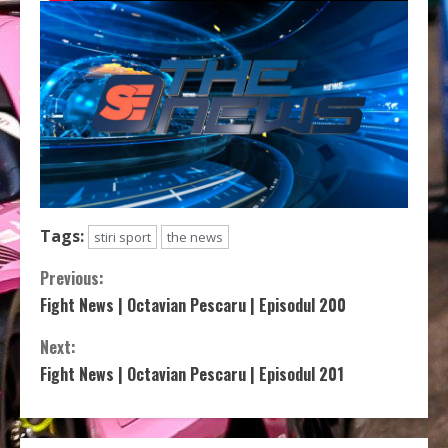
Tags:
stiri sport
the news
C
Previous:
Fight News | Octavian Pescaru | Episodul 200
o
Next:
n
Fight News | Octavian Pescaru | Episodul 201
t