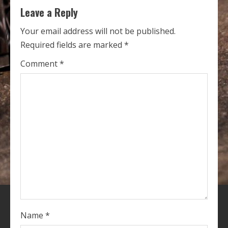
i
Leave a Reply
n
Your email address will not be published.
u
Required fields are marked
*
e
Comment
*
R
e
a
d
i
n
g
Name
*