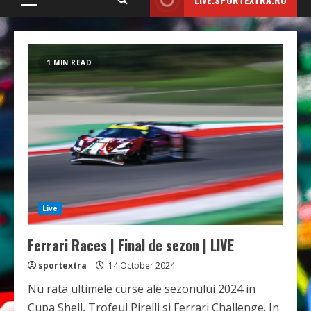
Primary
Menu
1 MIN READ
Live
Ferrari Races | Final de sezon | LIVE
sportextra
14 October 2024
Nu rata ultimele curse ale sezonului 2024 in
Cupa Shell, Trofeul Pirelli si Ferrari Challenge. In