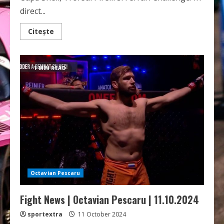
direct...
Read
Citește
more
about
Ferrari
Races
|
1 MIN READ
Final
de
sezon
|
LIVE
Octavian Pescaru
Fight News | Octavian Pescaru | 11.10.2024
sportextra
11 October 2024