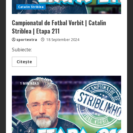
Catalin Striblea
Campionatul de Fotbal Vorbit | Catalin
Striblea | Etapa 211
sportextra
18 September 2024
Subiecte:
Read
Citește
more
about
Campionatul
de
Fotbal
1 MIN READ
Vorbit
|
Catalin
Striblea
|
Etapa
211