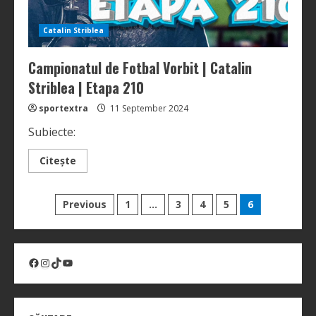
Catalin Striblea
Campionatul de Fotbal Vorbit | Catalin
Striblea | Etapa 210
sportextra
11 September 2024
Subiecte:
Read
Citește
more
about
Campionatul
Posts
de
Previous
1
…
3
4
5
6
Fotbal
Vorbit
pagination
|
Catalin
Striblea
|
Facebook
Instagram
TikTok
YouTube
Etapa
210