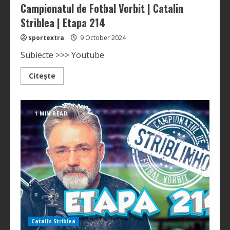
Campionatul de Fotbal Vorbit | Catalin
Striblea | Etapa 214
sportextra
9 October 2024
Subiecte >>> Youtube
Read
Citește
more
about
Campionatul
de
Fotbal
1 MIN READ
Vorbit
|
Catalin
Striblea
|
Etapa
214
Catalin Striblea