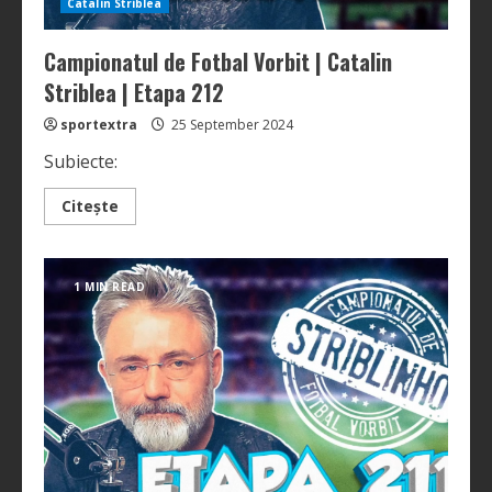
Catalin Striblea
Campionatul de Fotbal Vorbit | Catalin
Striblea | Etapa 212
sportextra
25 September 2024
Subiecte:
Read
Citește
more
about
Campionatul
de
Fotbal
1 MIN READ
Vorbit
|
Catalin
Striblea
|
Etapa
212