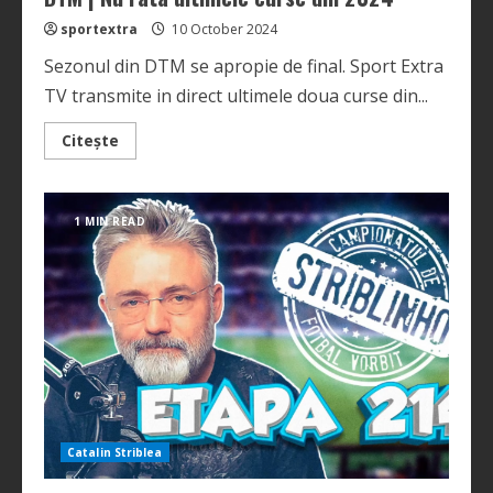
sportextra
10 October 2024
Sezonul din DTM se apropie de final. Sport Extra
TV transmite in direct ultimele doua curse din...
Read
Citește
more
about
DTM
|
Nu
1 MIN READ
rata
ultimele
curse
din
2024
Catalin Striblea