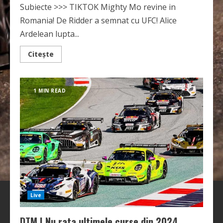
Subiecte >>> TIKTOK Mighty Mo revine in
Romania! De Ridder a semnat cu UFC! Alice
Ardelean lupta...
Read
Citește
more
about
Fight
News
|
1 MIN READ
Octavian
Pescaru
|
11.10.2024
Live
DTM | Nu rata ultimele curse din 2024