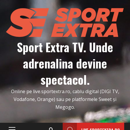
Skip
to
content
Sport Extra TV. Unde
adrenalina devine
spectacol.
Online pe live.sportextra.ro, cablu digital (DIGI TV,
Vodafone, Orange) sau pe platformele Sweet și
Megogo.
LIVE.SPORTEXTRA.RO