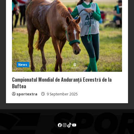
News
Campionatul Mondial de Anduranță Ecvestră de la
Buftea
sportextra
9 September 2025
Facebook
Instagram
TikTok
YouTube