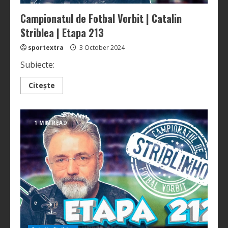
Campionatul de Fotbal Vorbit | Catalin
Striblea | Etapa 213
sportextra
3 October 2024
Subiecte:
Read
Citește
more
about
Campionatul
de
Fotbal
1 MIN READ
Vorbit
|
Catalin
Striblea
|
Etapa
213