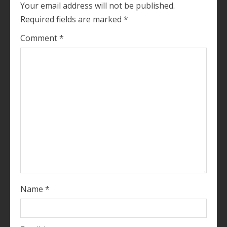
Your email address will not be published.
e
Required fields are marked
*
R
Comment
*
e
a
d
i
n
g
Name
*