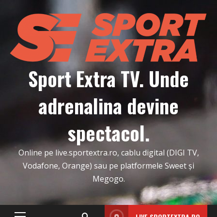
Skip
to
content
Sport Extra TV. Unde
adrenalina devine
spectacol.
Online pe live.sportextra.ro, cablu digital (DIGI TV,
Vodafone, Orange) sau pe platformele Sweet și
Megogo.
LIVE.SPORTEXTRA.RO