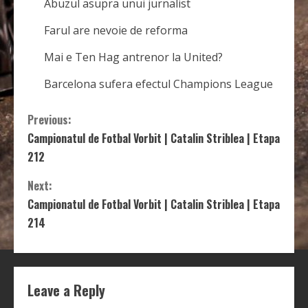
Abuzul asupra unui jurnalist
Farul are nevoie de reforma
Mai e Ten Hag antrenor la United?
Barcelona sufera efectul Champions League
C
Previous:
Campionatul de Fotbal Vorbit | Catalin Striblea | Etapa
o
212
n
Next:
t
Campionatul de Fotbal Vorbit | Catalin Striblea | Etapa
214
i
n
Leave a Reply
u