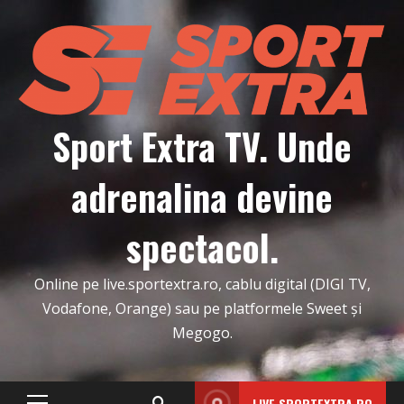
Skip
to
content
Sport Extra TV. Unde
adrenalina devine
spectacol.
Online pe live.sportextra.ro, cablu digital (DIGI TV,
Vodafone, Orange) sau pe platformele Sweet și
Megogo.
LIVE.SPORTEXTRA.RO