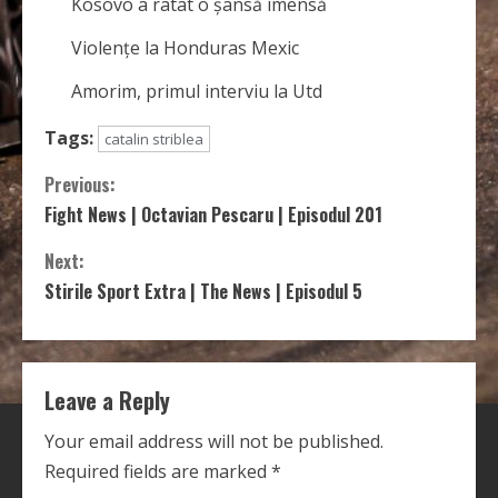
Kosovo a ratat o șansă imensă
Violențe la Honduras Mexic
Amorim, primul interviu la Utd
Tags:
catalin striblea
C
Previous:
Fight News | Octavian Pescaru | Episodul 201
o
Next:
n
Stirile Sport Extra | The News | Episodul 5
t
i
Leave a Reply
n
Your email address will not be published.
u
Required fields are marked
*