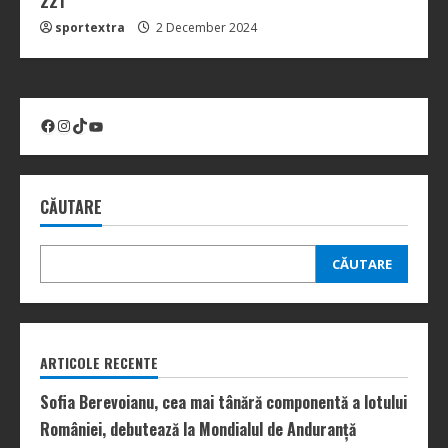
221
sportextra
2 December 2024
Facebook
Instagram
TikTok
YouTube
CĂUTARE
CĂUTARE
ARTICOLE RECENTE
Sofia Berevoianu, cea mai tânără componentă a lotului
României, debutează la Mondialul de Anduranță